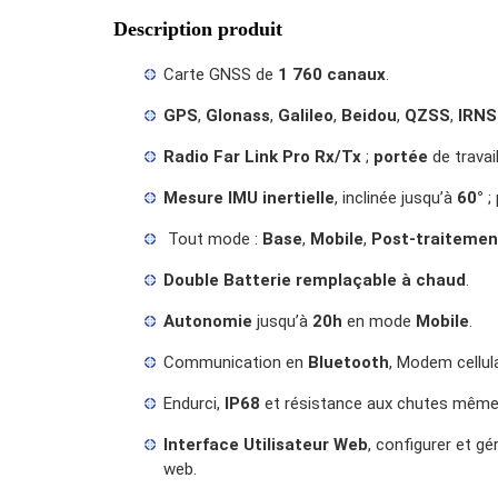
Description produit
Carte GNSS de
1 760 canaux
.
GPS
,
Glonass
,
Galileo
,
Beidou
,
QZSS
,
IRNS
Radio Far Link Pro Rx/Tx
;
portée
de travai
Mesure IMU inertielle
, inclinée jusqu’à
60°
; 
Tout mode :
Base
,
Mobile
,
Post-traitemen
Double Batterie remplaçable à chaud
.
Autonomie
jusqu’à
20h
en mode
Mobile
.
Communication en
Bluetooth
, Modem cellul
Endurci,
IP68
et résistance aux chutes même s
Interface Utilisateur Web
, configurer et gé
web.