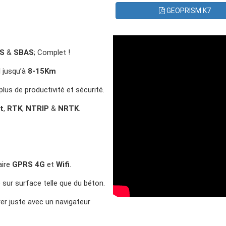
GEOPRISM K7
S
&
SBAS
; Complet !
l jusqu’à
8-15Km
plus de productivité et sécurité.
t
,
RTK
,
NTRIP
&
NRTK
.
aire
GPRS 4G
et
Wifi
.
ur surface telle que du béton.
rer juste avec un navigateur