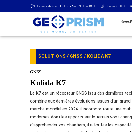
Horaire de travail:
Lun - Sam 9.00 - 18.00
Contact:
06.61.84
GeoP
SOLUTIONS
/
GNSS
/ KOLIDA K7
GNSS
Kolida K7
Le K7 est un récepteur GNSS issu des dernières te
combiné aux dernières évolutions issues d’un grand
marché mondial en 2024, il incorpore toute une mult
modernes dont les apports sur le terrain vont chan
d’appréhender vos chantiers, il a toutes les capacit