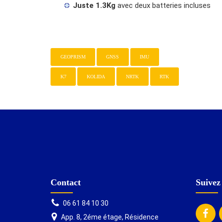
Juste 1.3Kg
avec deux batteries incluses
GEOPRISM
GNSS
IMU
K7
KOLIDA
NRTK
RTK
Contact
Suivez
06 61 84 10 30
App. 8, 2éme étage, Résidence