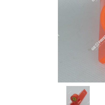
G
GEOPRISM