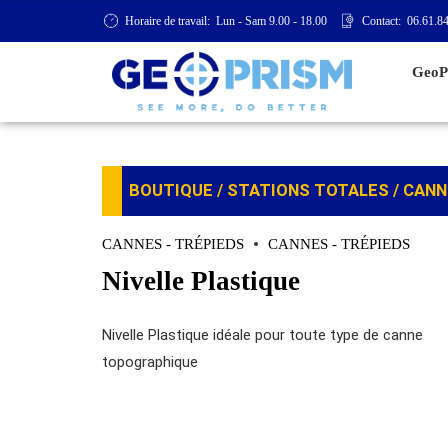
Horaire de travail:
Lun - Sam 9.00 - 18.00
Contact:
06.61.84
GeoP
BOUTIQUE
/
STATIONS TOTALES
/
CANN
CANNES - TRÉPIEDS
CANNES - TRÉPIEDS
Nivelle Plastique
Nivelle Plastique idéale pour toute type de canne
topographique