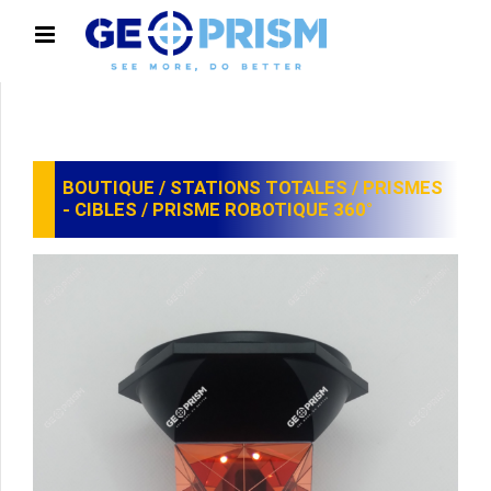
BOUTIQUE
/
STATIONS TOTALES
/
PRISMES
- CIBLES
/ PRISME ROBOTIQUE 360°