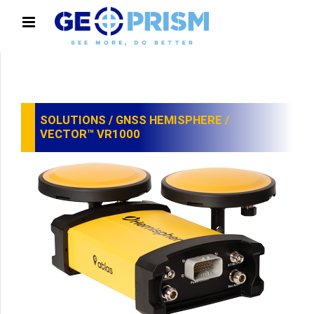
SOLUTIONS
/
GNSS HEMISPHERE
/
VECTOR™ VR1000