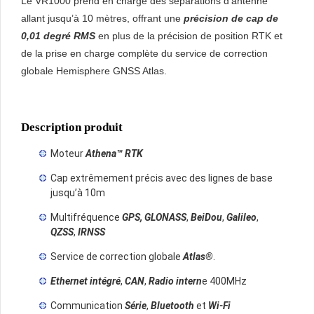
Le VR1000 prend en charge des séparations d’antenne
allant jusqu’à 10 mètres, offrant une
précision de cap de
0,01 degré RMS
en plus de la précision de position RTK et
de la prise en charge complète du service de correction
globale Hemisphere GNSS Atlas.
Description produit
Moteur
Athena™ RTK
Cap extrêmement précis avec des lignes de base
jusqu’à 10m
Multifréquence
GPS, GLONASS
,
BeiDou
,
Galileo
,
QZSS
,
IRNSS
Service de correction globale
Atlas®
.
Ethernet intégré
,
CAN
,
Radio intern
e 400MHz
Communication
Série
,
Bluetooth
et
Wi-Fi