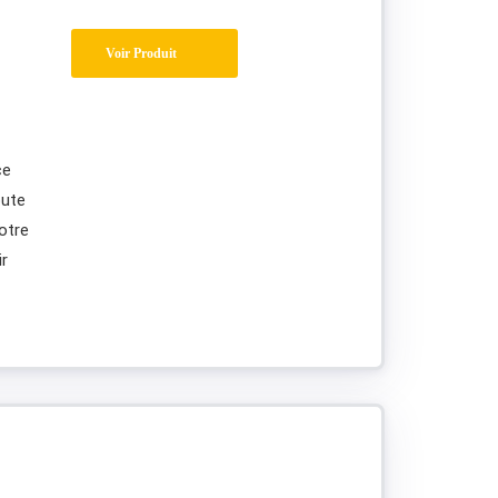
Voir Produit
ce
oute
otre
ir