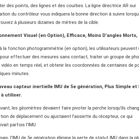
er des points, des lignes et des courbes. La ligne directrice AR sur
cation du contrôleur vous indiquera la bonne direction à suivre lorsq
rouvez à plusieurs dizaines de mètres de la cible.
onnement Visuel (en Option), Efficace, Moins D’angles Morts, 
à la fonction photogrammétrie (en option), les utilisateurs peuvent u
 pour effectuer des mesures sans contact, traiter un groupe de ph
 vidéo en temps réel, et obtenir les coordonnées de centaines de p
lques minutes.
veau capteur inertielle IMU de 5e génération, Plus Simple et 
à utiliser.
vant, les géomètres devaient faire pivoter la perche lorsqu’ils chan
ection de déplacement ou ajustaient l’assiette du récepteur, ce qui
vait parfois l’IMU.
ais, l’IMU de 5e génération élimine la perte de statut IMU dans la pl