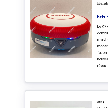
Kolid
Référ
Le K7 
combin
marché
modern
façon 
nouvea
récept
GNSS