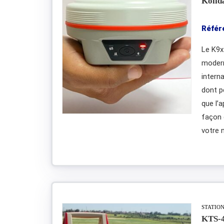
Kolid
Référ
Le K9x
modern
intern
dont pe
que l’
façon 
votre 
STATIO
KTS-