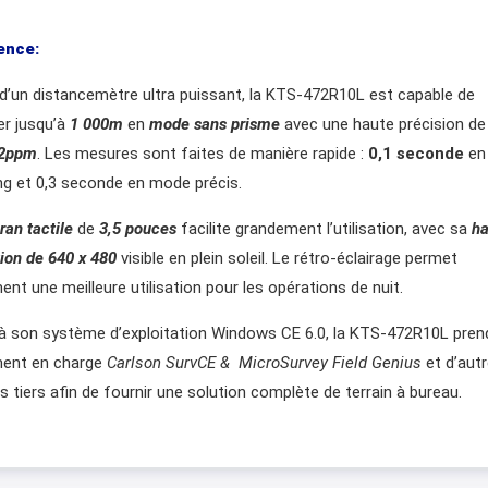
ence:
d’un distancemètre ultra puissant, la KTS-472R10L est capable de
r jusqu’à
1 000m
en
mode sans prisme
avec une haute précision de
2ppm
. Les mesures sont faites de manière rapide :
0,1 seconde
en
ng et 0,3 seconde en mode précis.
ran tactile
de
3,5 pouces
facilite grandement l’utilisation, avec sa
ha
tion de 640 x 480
visible en plein soleil. Le rétro-éclairage permet
ent une meilleure utilisation pour les opérations de nuit.
à son système d’exploitation Windows CE 6.0, la KTS-472R10L pren
ent en charge
Carlson SurvCE &
MicroSurvey Field Genius
et d’aut
ls tiers afin de fournir une solution complète de terrain à bureau.