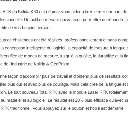
l RTK du Kolida K60 est né pour vous aider à tirer le meilleur parti de
ofessionnelle. Un outil de mesure qui va vous permettre de répondre à
mble de vos besoins terrain.
up de challenges ont été réalisés, professionnellement et sans com
la conception intelligente du logiciel, la capacité de mesure à longue 
 diversifiée de modes de mesure, jusqu’à la qualité, la durabilité et la fia
te de l’industrie de Kolida & GeoPrism.
nne façon d’accomplir plus de travail et d’obtenir plus de résultats con
iller plus dur et avec plus de courage. Mais cela crée de la fatigue et 
ation. Le tout nouveau Total RTK avec le module Laser RTK totalemen
 au matériel et au logiciel. Le résultat est 20% plus efficace qu’avec u
TK traditionnel. Vous appuyez sur le bouton et hop il est démarré.