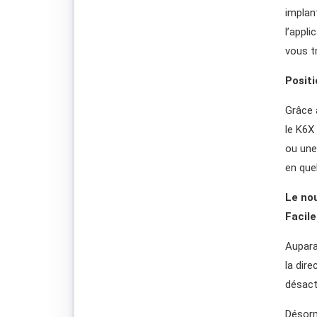
implant
l’appli
vous t
Positi
Grâce 
le K6X
ou une
en que
Le nou
Facile 
Aupara
la dir
désacti
Désorm