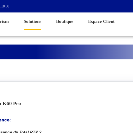
.10.30
rism
Solutions
Boutique
Espace Client
a K60 Pro
ence:
ssance du Total RTK ?