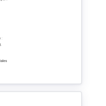
 :
,
tales