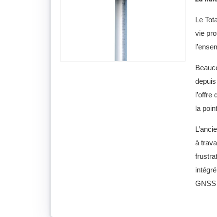
Le Tota
vie pr
l’ense
Beauco
depuis 
l’offre
la poin
L’ancie
à trava
frustr
intégré
GNSS R