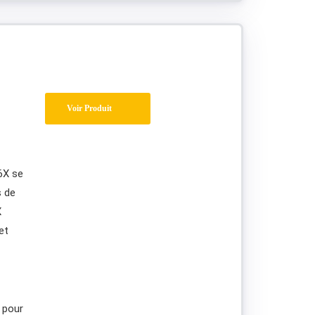
Voir Produit
6X se
s de
X
et
 pour