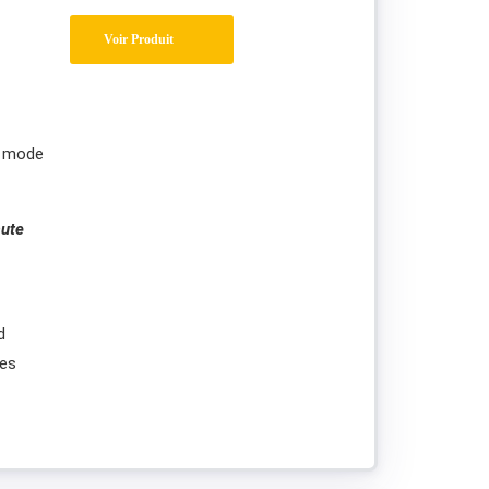
Voir Produit
 mode
ute
d
res