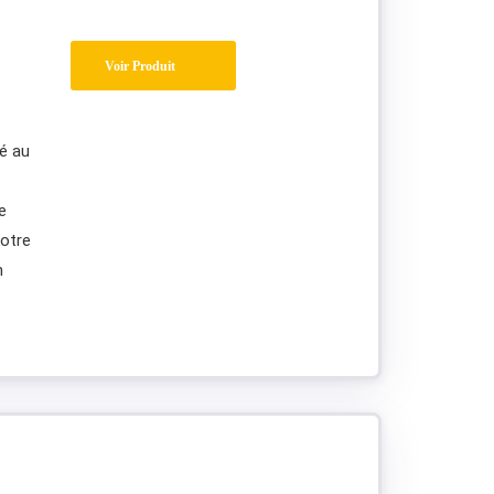
Voir Produit
é au
e
votre
n