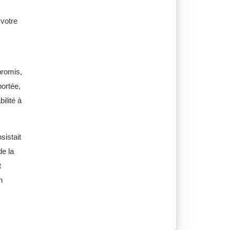
 votre
promis,
portée,
bilité à
sistait
de la
t
n