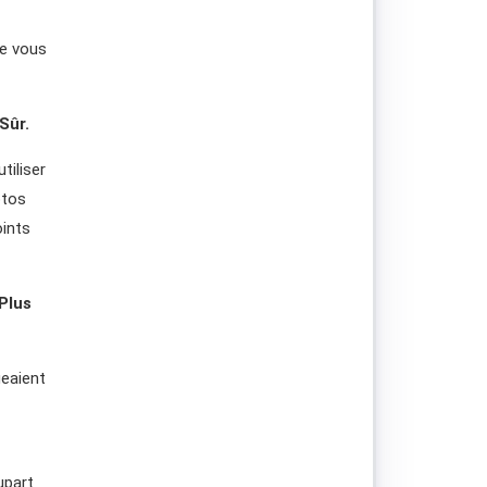
ue vous
Sûr.
tiliser
otos
oints
Plus
geaient
upart