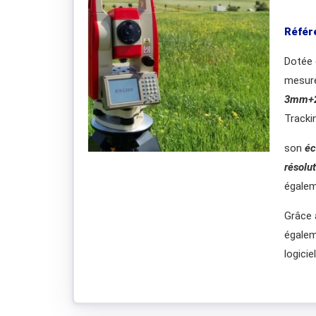
Référ
Dotée 
mesure
3mm+
Tracki
son
éc
résolu
égalem
Grâce 
égalem
logicie