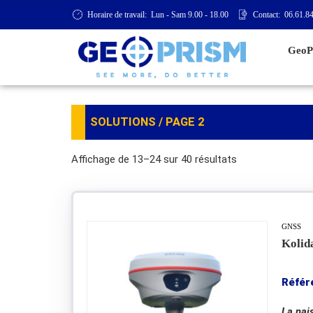
Horaire de travail:
Lun - Sam 9.00 - 18.00
Contact:
06.61.84
GeoP
SOLUTIONS
/ PAGE 2
Affichage de 13–24 sur 40 résultats
GNSS
Kolid
Référ
La nai