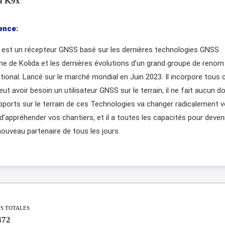
a K9x
ence:
 est un récepteur GNSS basé sur les dernières technologies GNSS
e de Kolida et les dernières évolutions d’un grand groupe de renom
ational. Lancé sur le marché mondial en Juin 2023. Il incorpore tous 
ut avoir besoin un utilisateur GNSS sur le terrain, il ne fait aucun d
apports sur le terrain de ces Technologies va changer radicalement v
d’appréhender vos chantiers, et il a toutes les capacités pour deven
nouveau partenaire de tous les jours.
NS TOTALES
472