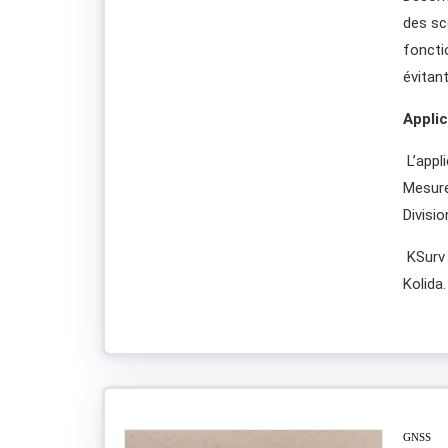
des scé
foncti
évitant
Appli
L’appl
Mesure
Divisi
KSurv 
Kolida.
GNSS