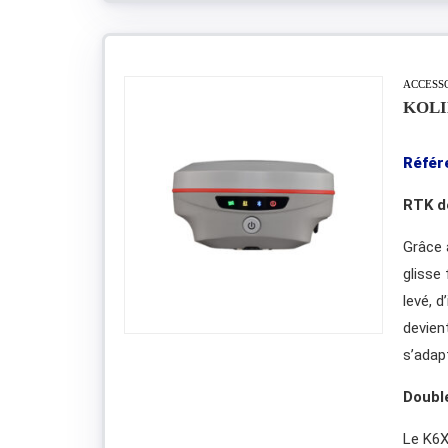
ACCESS
KOLI
Référ
RTK de
Grâce 
glisse
levé, 
devien
s’adap
Double
Le K6X